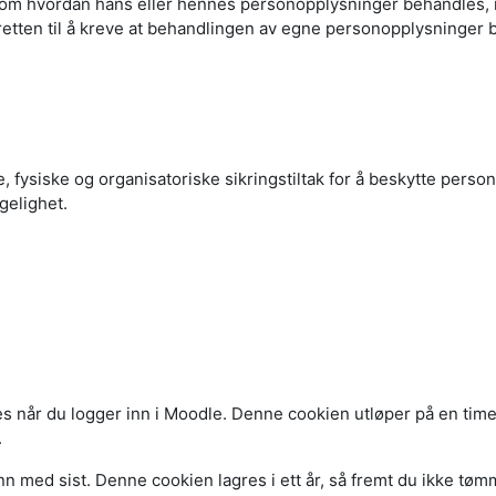
n om hvordan hans eller hennes personopplysninger behandles, re
etten til å kreve at behandlingen av egne personopplysninger beg
ke, fysiske og organisatoriske sikringstiltak for å beskytte pe
ngelighet.
s når du logger inn i Moodle. Denne cookien utløper på en time, 
.
n med sist. Denne cookien lagres i ett år, så fremt du ikke tømm