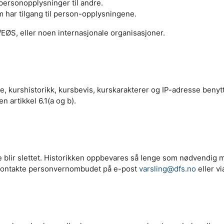
 personopplysninger til andre.
 har tilgang til person-opplysningene.
U/EØS, eller noen internasjonale organisasjoner.
kurshistorikk, kursbevis, kurskarakterer og IP-adresse benytte
 artikkel 6.1(a og b).
 blir slettet. Historikken oppbevares så lenge som nødvendig m
 å kontakte personvernombudet på e-post
varsling@dfs.no
eller vi