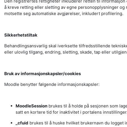
Den registrertes rettigheter inkluderer retten til informasjo
å kreve retting eller sletting av egne personopplysninger og r
motsette seg automatiske avgjørelser, inkludert profilering.
Sikkerhetstiltak
Behandlingsansvarlig skal iverksette tilfredsstillende teknis
eller ulovlig tilgang, endring, sletting, skade, tap eller utilgje
Bruk av informasjonskapsler/cookies
Moodle benytter følgende informasjonskapsler:
MoodleSession
brukes til å holde på sesjonen som lage
satt en kortere tid for inaktivitet i portalens innstillinger
_cfuid
brukes til å huske hvilket brukernavn du logget in